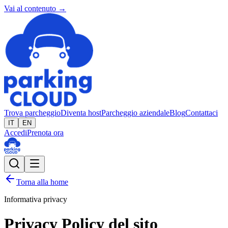
Vai al contenuto →
Trova parcheggio
Diventa host
Parcheggio aziendale
Blog
Contattaci
IT
EN
Accedi
Prenota ora
Torna alla home
Informativa privacy
Privacy Policy del sito