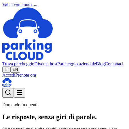
Vai al contenuto →
Trova parcheggio
Diventa host
Parcheggio aziendale
Blog
Contattaci
IT
EN
Accedi
Prenota ora
Domande frequenti
Le risposte, senza giri di parole.