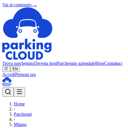
Vai al contenuto →
Trova parcheggio
Diventa host
Parcheggio aziendale
Blog
Contattaci
IT
EN
Accedi
Prenota ora
Home
›
Parcheggi
›
Milano