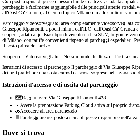
Con posti a spina di pesce e nessun limite di altezza, è adatta a quals
parcheggio è facilmente raggiungibile dalle principali arterie stradali v
all'Oasi Ca' Granda, al Centro Ippico Milanese o alle strutture sanitar
Parcheggio videosorvegliato: area completamente videosorvegliata con 
Giuseppe Ripamonti, a pochi minuti dall'IEO, dall'Oasi Ca' Granda e da
scoperta, adatti a qualsiasi tipo di veicolo inclusi SUV, furgoni e veicol
di Milano, con tariffe convenienti rispetto ai parcheggi ospedalieri. Pr
il posto prima dell'arrivo.
Scoperto – Videosorvegliato – Nessun limite di altezza – Posti a spi
Istruzioni di accesso al parcheggio Il parcheggio di Via Giuseppe Ripam
dettagli pratici per una sosta comoda e senza sorprese nella zona sud 
Istruzioni d'accesso e di uscita dal parcheggio
🗺️
Raggiungere Via Giuseppe Ripamonti 428
📱
Avere la prenotazione Parking Cloud attiva sul proprio dispo
🚗
Accedere all'area parcheggio
🟦
Parcheggiare nel posto a spina di pesce disponibile nell'area r
Dove si trova