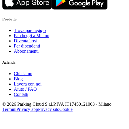
Prodotto
Trova parcheggio
Parcheggi a Milano
Diventa host
Per dipendenti
Abbonamenti
Azienda
Chi siamo
Blog
Lavora con noi
Aiuto / FAQ
Contatti
© 2026 Parking Cloud S.r.l.
P.IVA IT17450121003 · Milano
Termini
Privacy app
Privacy sito
Cookie