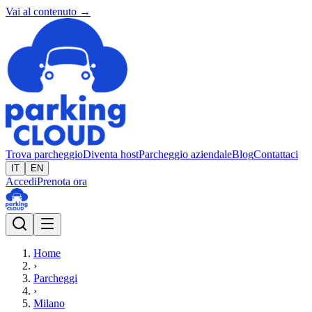
Vai al contenuto →
Trova parcheggio
Diventa host
Parcheggio aziendale
Blog
Contattaci
IT
EN
Accedi
Prenota ora
Home
›
Parcheggi
›
Milano