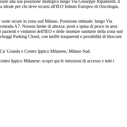
 Grazie alla sua posizione strategica lungo Via Giuseppe Ripamonti, il
lta ideale per chi deve recarsi all'IEO Istituto Europeo di Oncologia,
 soste sicure in zona sud Milano. Posizione ottimale: lungo Via
strada A7. Nessun limite di altezza: posti a spina di pesce in area
 pazienti e visitatori dell'IEO e delle strutture sanitarie della zona sud
rcheggi Parking Cloud, con tariffe trasparenti e possibilità di bloccare
i Ca' Granda e Centro Ippico Milanese, Milano Sud.
tro Ippico Milanese: scopri qui le istruzioni di accesso e tutti i