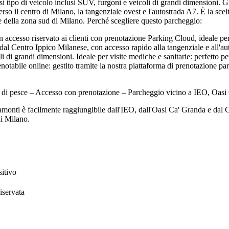
iasi tipo di veicolo inclusi SUV, furgoni e veicoli di grandi dimensioni.
erso il centro di Milano, la tangenziale ovest e l'autostrada A7. È la sce
ie della zona sud di Milano. Perché scegliere questo parcheggio:
accesso riservato ai clienti con prenotazione Parking Cloud, ideale per
l Centro Ippico Milanese, con accesso rapido alla tangenziale e all'auto
i di grandi dimensioni. Ideale per visite mediche e sanitarie: perfetto per
enotabile online: gestito tramite la nostra piattaforma di prenotazione pa
na di pesce – Accesso con prenotazione – Parcheggio vicino a IEO, Oas
onti è facilmente raggiungibile dall'IEO, dall'Oasi Ca' Granda e dal Cen
di Milano.
sitivo
iservata