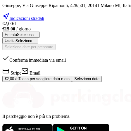
Giuseppe, Via Giuseppe Ripamonti, 428/p01, 20141 Milano MI, Itali
Indicazioni stradali
€2,00
/ h
€15,00
/ giorno
Entrata
Seleziona…
Uscita
Seleziona…
Seleziona date per prenotare
Conferma immediata via email
Stripe
Email
€2,00
/h
Tocca per scegliere data e ora
Seleziona date
Il parcheggio non è più un problema.