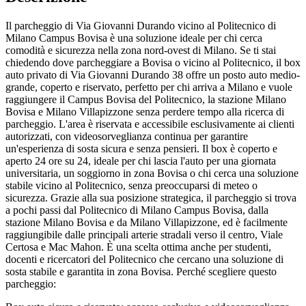
Il parcheggio di Via Giovanni Durando vicino al Politecnico di
Milano Campus Bovisa è una soluzione ideale per chi cerca
comodità e sicurezza nella zona nord-ovest di Milano. Se ti stai
chiedendo dove parcheggiare a Bovisa o vicino al Politecnico, il box
auto privato di Via Giovanni Durando 38 offre un posto auto medio-
grande, coperto e riservato, perfetto per chi arriva a Milano e vuole
raggiungere il Campus Bovisa del Politecnico, la stazione Milano
Bovisa e Milano Villapizzone senza perdere tempo alla ricerca di
parcheggio. L'area è riservata e accessibile esclusivamente ai clienti
autorizzati, con videosorveglianza continua per garantire
un'esperienza di sosta sicura e senza pensieri. Il box è coperto e
aperto 24 ore su 24, ideale per chi lascia l'auto per una giornata
universitaria, un soggiorno in zona Bovisa o chi cerca una soluzione
stabile vicino al Politecnico, senza preoccuparsi di meteo o
sicurezza. Grazie alla sua posizione strategica, il parcheggio si trova
a pochi passi dal Politecnico di Milano Campus Bovisa, dalla
stazione Milano Bovisa e da Milano Villapizzone, ed è facilmente
raggiungibile dalle principali arterie stradali verso il centro, Viale
Certosa e Mac Mahon. È una scelta ottima anche per studenti,
docenti e ricercatori del Politecnico che cercano una soluzione di
sosta stabile e garantita in zona Bovisa. Perché scegliere questo
parcheggio: