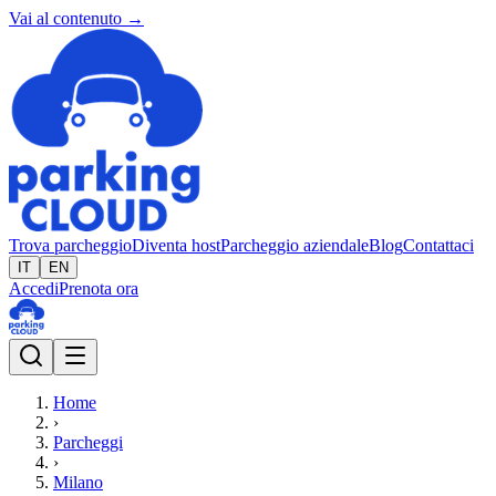
Vai al contenuto →
Trova parcheggio
Diventa host
Parcheggio aziendale
Blog
Contattaci
IT
EN
Accedi
Prenota ora
Home
›
Parcheggi
›
Milano