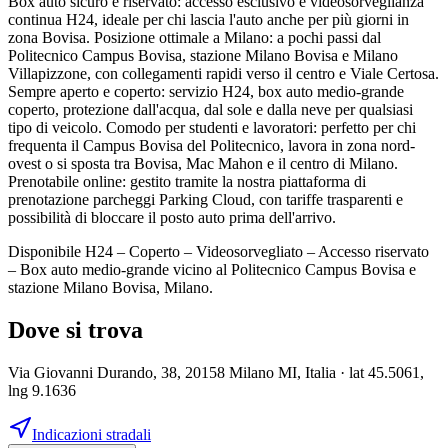
Box auto sicuro e riservato: accesso esclusivo e videosorveglianza
continua H24, ideale per chi lascia l'auto anche per più giorni in
zona Bovisa. Posizione ottimale a Milano: a pochi passi dal
Politecnico Campus Bovisa, stazione Milano Bovisa e Milano
Villapizzone, con collegamenti rapidi verso il centro e Viale Certosa.
Sempre aperto e coperto: servizio H24, box auto medio-grande
coperto, protezione dall'acqua, dal sole e dalla neve per qualsiasi
tipo di veicolo. Comodo per studenti e lavoratori: perfetto per chi
frequenta il Campus Bovisa del Politecnico, lavora in zona nord-
ovest o si sposta tra Bovisa, Mac Mahon e il centro di Milano.
Prenotabile online: gestito tramite la nostra piattaforma di
prenotazione parcheggi Parking Cloud, con tariffe trasparenti e
possibilità di bloccare il posto auto prima dell'arrivo.
Disponibile H24 – Coperto – Videosorvegliato – Accesso riservato
– Box auto medio-grande vicino al Politecnico Campus Bovisa e
stazione Milano Bovisa, Milano.
Dove si trova
Via Giovanni Durando, 38, 20158 Milano MI, Italia
· lat 45.5061,
lng 9.1636
Indicazioni stradali