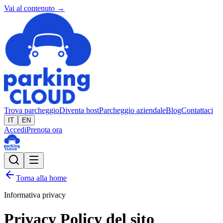
Vai al contenuto →
Trova parcheggio
Diventa host
Parcheggio aziendale
Blog
Contattaci
IT
EN
Accedi
Prenota ora
Torna alla home
Informativa privacy
Privacy Policy del sito